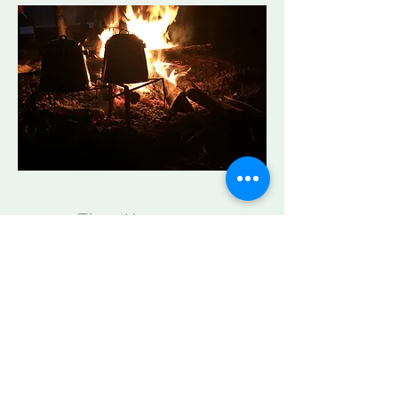
Timo Honegger
timo@timohonegger.ch